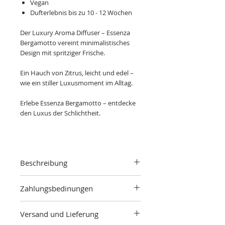
Vegan
Dufterlebnis bis zu 10 - 12 Wochen
Der Luxury Aroma Diffuser – Essenza
Bergamotto vereint minimalistisches
Design mit spritziger Frische.
Ein Hauch von Zitrus, leicht und edel –
wie ein stiller Luxusmoment im Alltag.
Erlebe Essenza Bergamotto – entdecke
den Luxus der Schlichtheit.
Beschreibung
Essenza Bergamotto - Strahlkraft der
Zahlungsbedinungen
Sonne
Bergamotte fängt die strahlende Sonne
Für Bestellungen in unserem Online-
Italiens in einer Duft ein. Wie ein heller
Versand und Lieferung
Shop gelten die zum Zeitpunkt der
Morgengruß über den sanften Hügeln
Bestellung im Angebot aufgeführten