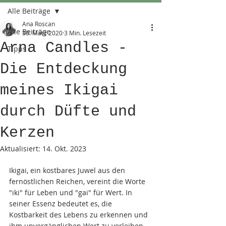
Alle Beiträge
Ana Roscan
Alle Beiträge
30. März 2020
3 Min. Lesezeit
Arna Candles -
Tipps
Die Entdeckung
meines Ikigai
durch Düfte und
Kerzen
Aktualisiert:
14. Okt. 2023
Ikigai, ein kostbares Juwel aus den 
fernöstlichen Reichen, vereint die Worte 
"iki" für Leben und "gai" für Wert. In 
seiner Essenz bedeutet es, die 
Kostbarkeit des Lebens zu erkennen und 
ihm unvergänglichen Wert zu verleihen. 